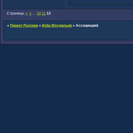
Страница:
«
1
…
10
11
12
»
Проект Разгром
»
Изба Флудильня
»
Ассоциации)