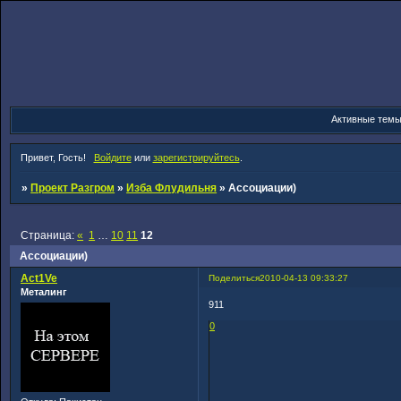
Активные тем
Привет, Гость!
Войдите
или
зарегистрируйтесь
.
»
Проект Разгром
»
Изба Флудильня
»
Ассоциации)
Страница:
«
1
…
10
11
12
Ассоциации)
Act1Ve
Поделиться
2010-04-13 09:33:27
Металинг
911
0