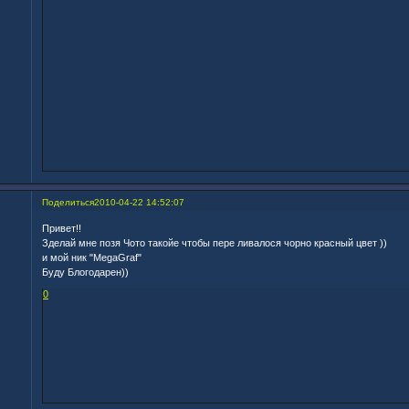
Поделиться
2010-04-22 14:52:07
Привет!!
Зделай мне позя Чото такойе чтобы пере ливалося чорно красный цвет ))
и мой ник "MegaGraf"
Буду Блогодарен))
0