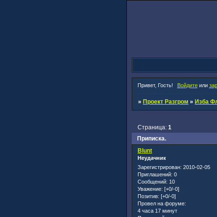
Привет, Гость!
Войдите
или
за
»
Проект Разгром
»
Изба Ф
Страница:
1
Приписка.
Blunt
Неудачник
Зарегистрирован
: 2010-02-05
Приглашений:
0
Сообщений:
10
Уважение:
[+0/-0]
Позитив:
[+0/-0]
Провел на форуме:
4 часа 17 минут