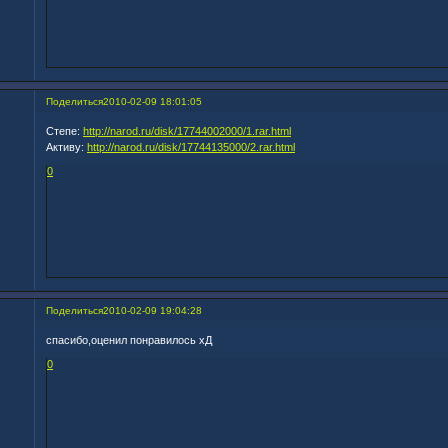
Поделиться
2010-02-09 18:01:05
Степе:
http://narod.ru/disk/17744002000/1.rar.html
Активу:
http://narod.ru/disk/17744135000/2.rar.html
0
Поделиться
2010-02-09 19:04:28
спасибо,оценил понравилось хД
0