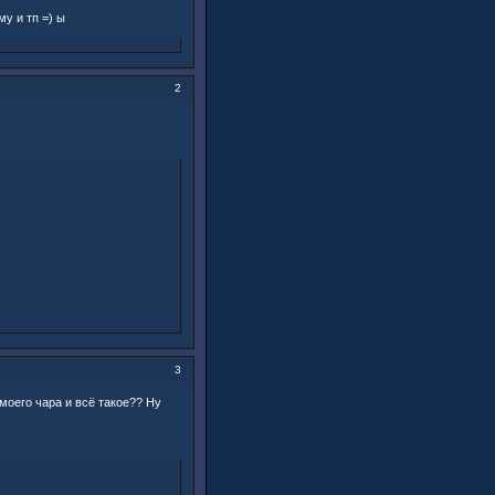
у и тп =) ы
2
3
моего чара и всё такое?? Ну