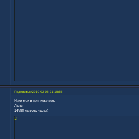
Поделиться
2010-02-08 21:18:56
Ники мои в приписке все.
Лвлы
14*/50 на всех чарах)
0