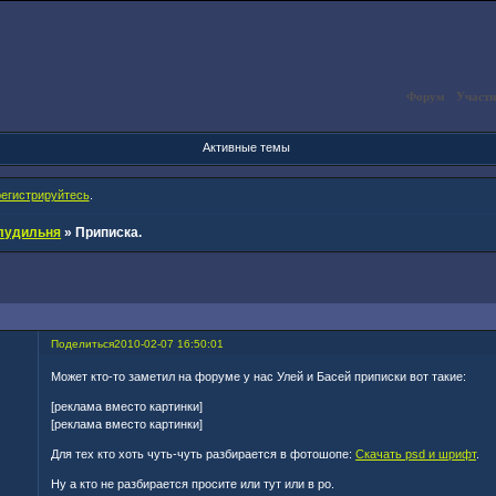
Форум
Участн
Активные темы
регистрируйтесь
.
лудильня
»
Приписка.
Поделиться
2010-02-07 16:50:01
Может кто-то заметил на форуме у нас Улей и Басей приписки вот такие:
[реклама вместо картинки]
[реклама вместо картинки]
Для тех кто хоть чуть-чуть разбирается в фотошопе:
Скачать psd и шрифт
.
Ну а кто не разбирается просите или тут или в ро.