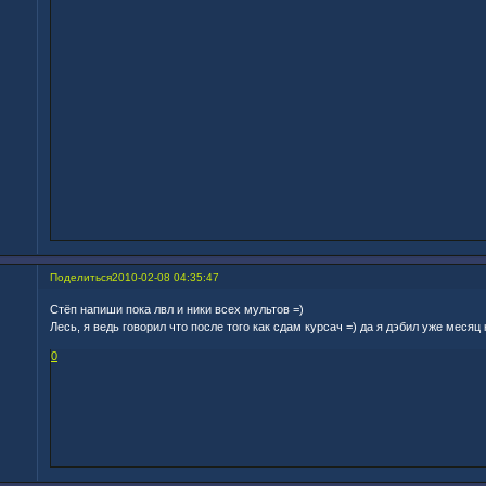
Поделиться
2010-02-08 04:35:47
Стёп напиши пока лвл и ники всех мультов =)
Лесь, я ведь говорил что после того как сдам курсач =) да я дэбил уже меся
0