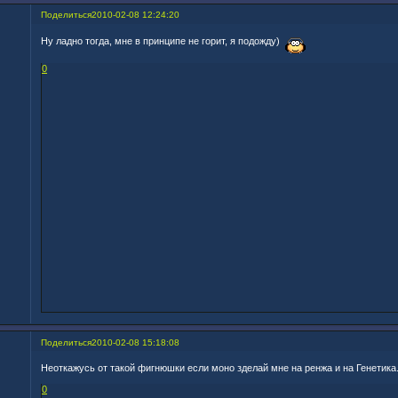
Поделиться
2010-02-08 12:24:20
Ну ладно тогда, мне в принципе не горит, я подожду)
0
Поделиться
2010-02-08 15:18:08
Неоткажусь от такой фигнюшки если моно зделай мне на ренжа и на Генетика
0