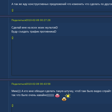
А так же жду конструктивных предложений что изменить что сделать по другом
0
Поделиться
2010-02-08 00:27:28
Сделай мне на всех моих мультовD
Буду съедать трафик противникаD
0
Поделиться
2010-02-08 00:43:58
Ммм))) А кто мне обещал сделать такую штучку, чтоб там было видно спрайт 
так что было очень кавайно)))))))
0