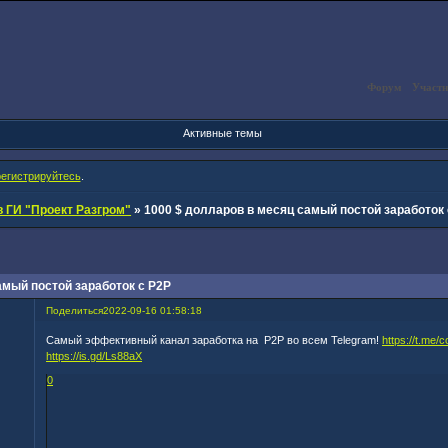
Форум
Участн
Активные темы
регистрируйтесь
.
 ГИ "Проект Разгром"
»
1000 $ долларов в месяц самый постой заработок 
амый постой заработок с P2P
Поделиться
2022-09-16 01:58:18
Самый эффективный канал заработка на P2P во всем Telegram!
https://t.me/
https://is.gd/Ls88aX
0