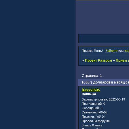
Привет, Гость!
Войдите
или
за
»
Проект Разгром
»
Приём в
Страница:
1
1000 $ долларов в месяц с
lzaeecnqzc
Вонючка
Зарегистрирован
: 2022-06-19
Приглашений:
0
Сообщений:
3
Уважение:
[+0/-0]
Позитив:
[+0/-0]
Провел на форуме:
3 часа 0 минут