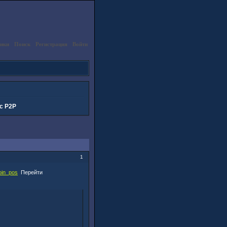
ики
Поиск
Регистрация
Войти
с P2P
1
coin_pos
Перейти